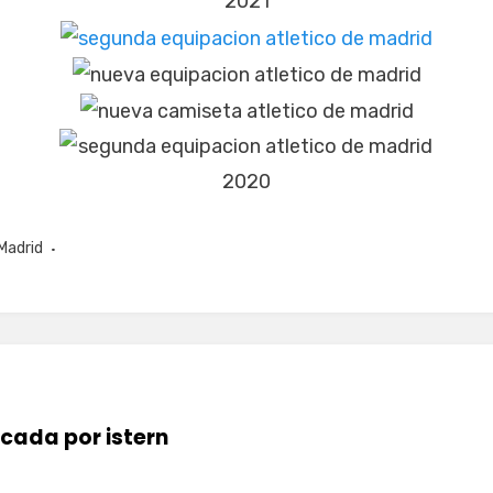
Madrid
icada por
istern