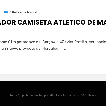
3
Atlético de Madrid
DOR CAMISETA ATLETICO DE MA
ona: Otro petardazo del Barça». ↑ «Javier Portillo, equipaci
ar un nuevo proyecto del Hércules». ↑…
Tema Amphibious de
TemplatePocket
⋅
Funciona con
WordPress