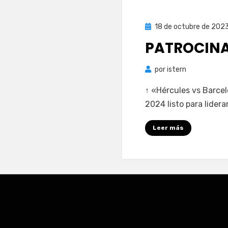
Publicada
18 de octubre de 202
el
PATROCINA
por
istern
↑ «Hércules vs Barcel
2024 listo para lider
Leer más