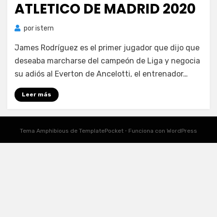
ATLETICO DE MADRID 2020
por
istern
James Rodríguez es el primer jugador que dijo que
deseaba marcharse del campeón de Liga y negocia
su adiós al Everton de Ancelotti, el entrenador…
Leer más
Tema Amphibious de
TemplatePocket
⋅
Funciona con
WordPress