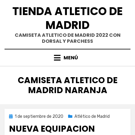
Saltar
TIENDA ATLETICO DE
al
contenido
MADRID
CAMISETA ATLETICO DE MADRID 2022 CON
DORSAL Y PARCHESS
MENÚ
ETIQUETA
:
CAMISETA ATLETICO DE
MADRID NARANJA
Publicada
1 de septiembre de 2020
Atlético de Madrid
el
NUEVA EQUIPACION