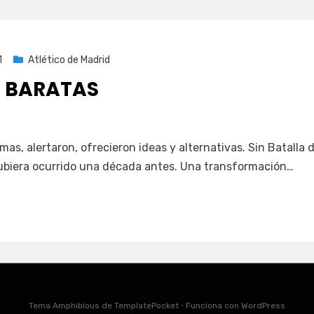
1
Atlético de Madrid
 BARATAS
mas, alertaron, ofrecieron ideas y alternativas. Sin Batalla 
ubiera ocurrido una década antes. Una transformación…
Tema Amphibious de
TemplatePocket
⋅
Funciona con
WordPress