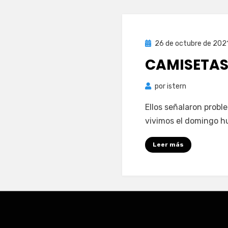
Publicada
26 de octubre de 202
el
CAMISETAS
por
istern
Ellos señalaron proble
vivimos el domingo h
Leer más