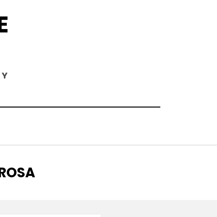
E
 Y
 ROSA