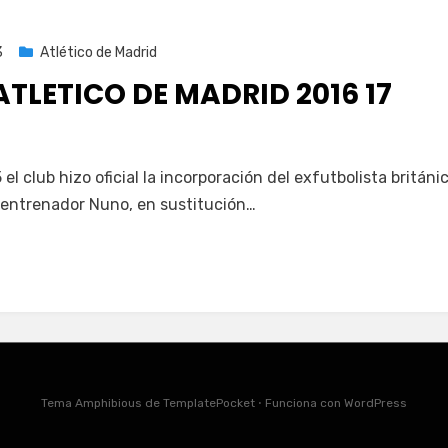
3
Atlético de Madrid
TLETICO DE MADRID 2016 17
 el club hizo oficial la incorporación del exfutbolista británi
 entrenador Nuno, en sustitución…
Tema Amphibious de
TemplatePocket
⋅
Funciona con
WordPress