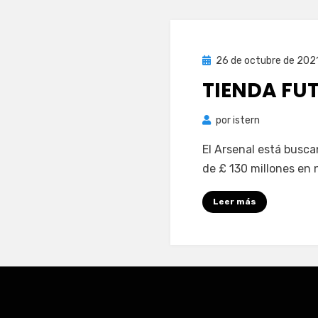
Publicada
26 de octubre de 202
el
TIENDA FU
por
istern
El Arsenal está busca
de £ 130 millones en 
Leer más