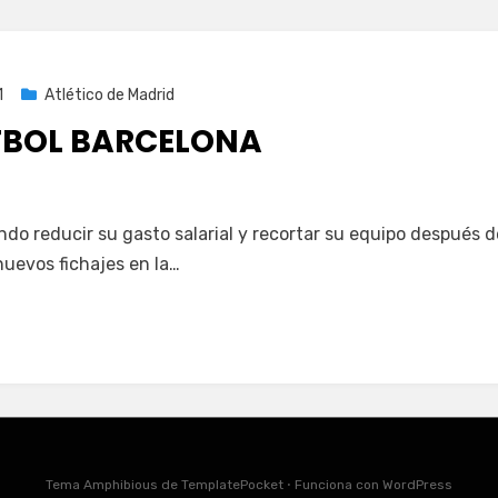
1
Atlético de Madrid
TBOL BARCELONA
ndo reducir su gasto salarial y recortar su equipo despué
nuevos fichajes en la…
Tema Amphibious de
TemplatePocket
⋅
Funciona con
WordPress