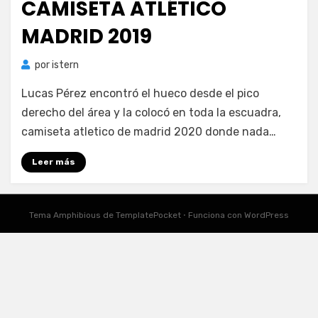
CAMISETA ATLÉTICO
MADRID 2019
por
istern
Lucas Pérez encontró el hueco desde el pico
derecho del área y la colocó en toda la escuadra,
camiseta atletico de madrid 2020 donde nada…
Leer más
Tema Amphibious de
TemplatePocket
⋅
Funciona con
WordPress