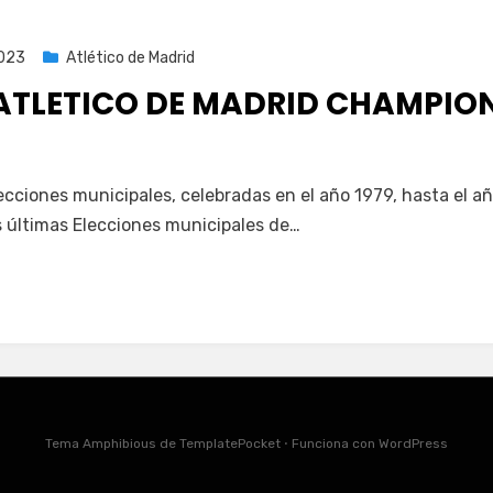
2023
Atlético de Madrid
ATLETICO DE MADRID CHAMPIO
ecciones municipales, celebradas en el año 1979, hasta el a
s últimas Elecciones municipales de…
Tema Amphibious de
TemplatePocket
⋅
Funciona con
WordPress