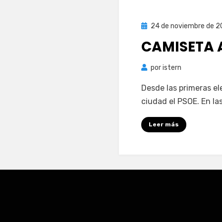
Publicada
24 de noviembre de 
el
CAMISETA 
por
istern
Desde las primeras el
ciudad el PSOE. En la
Leer más