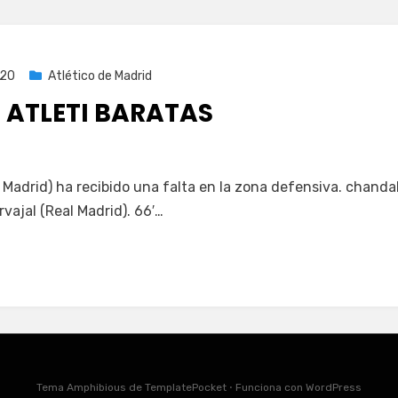
020
Atlético de Madrid
 ATLETI BARATAS
e Madrid) ha recibido una falta en la zona defensiva. chanda
rvajal (Real Madrid). 66′…
Tema Amphibious de
TemplatePocket
⋅
Funciona con
WordPress