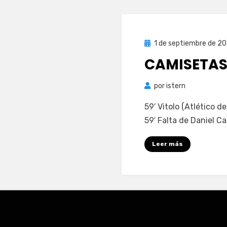
Publicada
1 de septiembre de 2
el
CAMISETAS
por
istern
59′ Vitolo (Atlético d
59′ Falta de Daniel Ca
Leer más