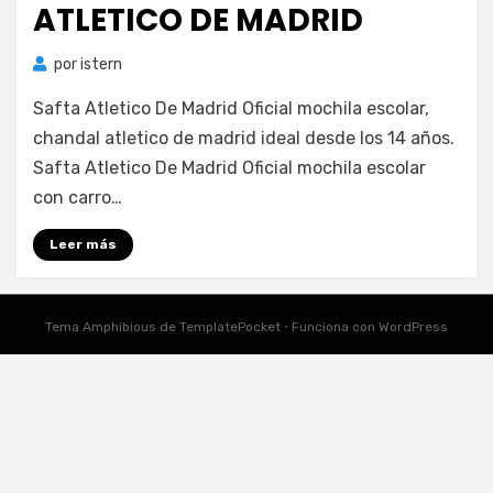
ATLETICO DE MADRID
por
istern
Safta Atletico De Madrid Oficial mochila escolar,
chandal atletico de madrid ideal desde los 14 años.
Safta Atletico De Madrid Oficial mochila escolar
con carro…
Leer más
Tema Amphibious de
TemplatePocket
⋅
Funciona con
WordPress