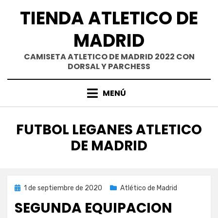
Saltar
TIENDA ATLETICO DE
al
contenido
MADRID
CAMISETA ATLETICO DE MADRID 2022 CON
DORSAL Y PARCHESS
MENÚ
ETIQUETA
:
FUTBOL LEGANES ATLETICO
DE MADRID
Publicada
1 de septiembre de 2020
Atlético de Madrid
el
SEGUNDA EQUIPACION