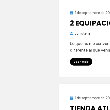
Publicada
1 de septiembre de 2
el
2 EQUIPAC
por
istern
Lo que no me convenc
diferente al que ven
Leer más
Publicada
1 de septiembre de 2
el
TIENDA AT