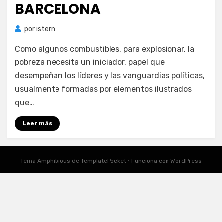
BARCELONA
por
istern
Como algunos combustibles, para explosionar, la
pobreza necesita un iniciador, papel que
desempeñan los líderes y las vanguardias políticas,
usualmente formadas por elementos ilustrados
que…
Leer más
Tema Amphibious de
TemplatePocket
⋅
Funciona con
WordPress