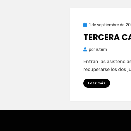
Publicada
1 de septiembre de 2
el
TERCERA C
por
istern
Entran las asistencia
recuperarse los dos 
Leer más