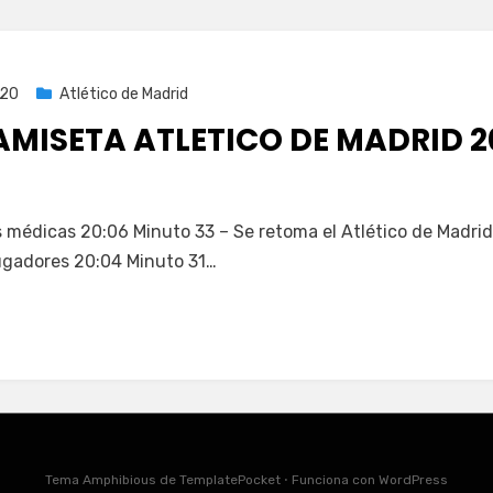
020
Atlético de Madrid
AMISETA ATLETICO DE MADRID 2
s médicas 20:06 Minuto 33 – Se retoma el Atlético de Madri
jugadores 20:04 Minuto 31…
Tema Amphibious de
TemplatePocket
⋅
Funciona con
WordPress