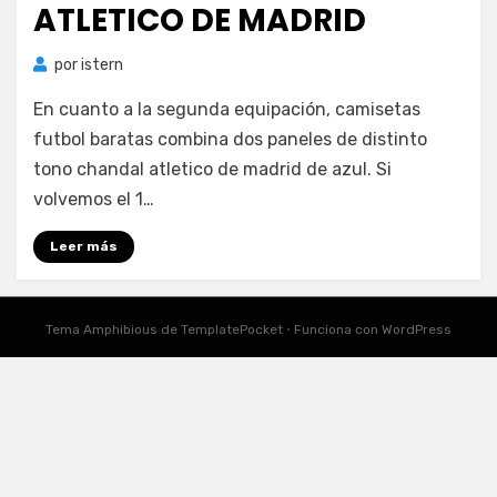
ATLETICO DE MADRID
por
istern
En cuanto a la segunda equipación, camisetas
futbol baratas combina dos paneles de distinto
tono chandal atletico de madrid de azul. Si
volvemos el 1…
Leer más
Tema Amphibious de
TemplatePocket
⋅
Funciona con
WordPress