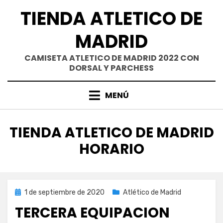
Saltar
TIENDA ATLETICO DE
al
contenido
MADRID
CAMISETA ATLETICO DE MADRID 2022 CON
DORSAL Y PARCHESS
MENÚ
ETIQUETA
:
TIENDA ATLETICO DE MADRID
HORARIO
Publicada
1 de septiembre de 2020
Atlético de Madrid
el
TERCERA EQUIPACION