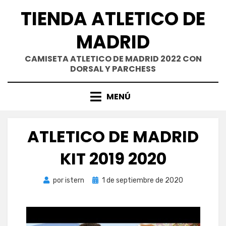
Saltar
TIENDA ATLETICO DE
al
contenido
MADRID
CAMISETA ATLETICO DE MADRID 2022 CON
DORSAL Y PARCHESS
MENÚ
ATLETICO DE MADRID
KIT 2019 2020
Publicada
por
istern
1 de septiembre de 2020
el