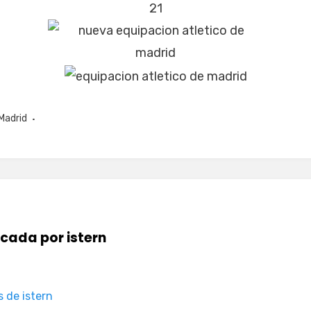
Madrid
icada por
istern
s de istern