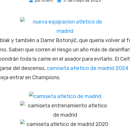
Publicada
por
istern
17 de mayo de 2023
el
Oblak y también a Damir Botonjič, que quería volver al 
o. Saben que corren el riesgo un año más de desinflarse
ondrán toda la carne en el asador para evitarlo. El Cel
ejarse del descenso,
camiseta atletico de madrid 2024
 ceja entrar en Champions.