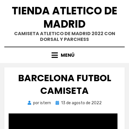
Saltar
TIENDA ATLETICO DE
al
contenido
MADRID
CAMISETA ATLETICO DE MADRID 2022 CON
DORSAL Y PARCHESS
MENÚ
BARCELONA FUTBOL
CAMISETA
Publicada
por
istern
13 de agosto de 2022
el