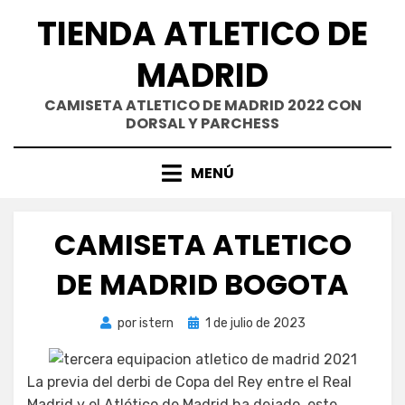
Saltar
TIENDA ATLETICO DE
al
contenido
MADRID
CAMISETA ATLETICO DE MADRID 2022 CON
DORSAL Y PARCHESS
MENÚ
CAMISETA ATLETICO
DE MADRID BOGOTA
Publicada
por
istern
1 de julio de 2023
el
La previa del derbi de Copa del Rey entre el Real
Madrid y el Atlético de Madrid ha dejado, este