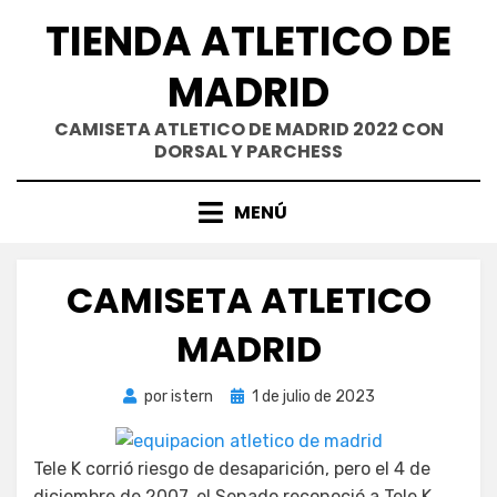
Saltar
TIENDA ATLETICO DE
al
contenido
MADRID
CAMISETA ATLETICO DE MADRID 2022 CON
DORSAL Y PARCHESS
MENÚ
CAMISETA ATLETICO
MADRID
Publicada
por
istern
1 de julio de 2023
el
Tele K corrió riesgo de desaparición, pero el 4 de
diciembre de 2007, el Senado reconoció a Tele K,