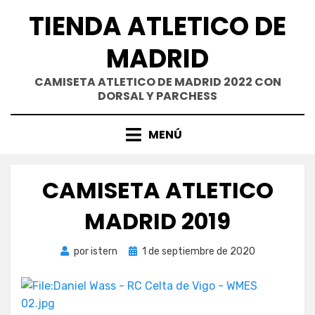
Saltar
TIENDA ATLETICO DE
al
contenido
MADRID
CAMISETA ATLETICO DE MADRID 2022 CON
DORSAL Y PARCHESS
MENÚ
CAMISETA ATLETICO
MADRID 2019
Publicada
por
istern
1 de septiembre de 2020
el