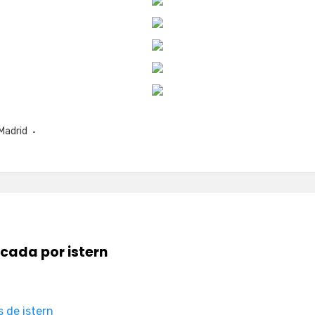
Madrid
icada por
istern
s de istern