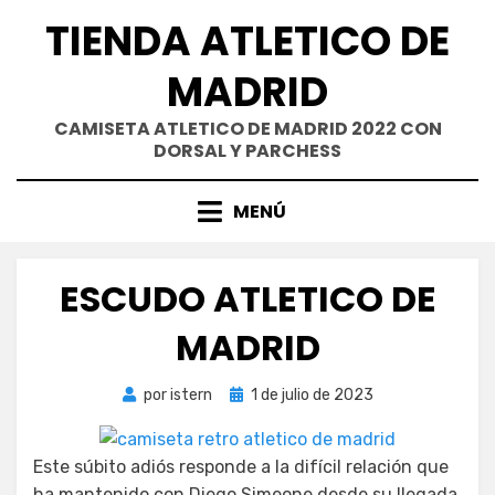
Saltar
TIENDA ATLETICO DE
al
contenido
MADRID
CAMISETA ATLETICO DE MADRID 2022 CON
DORSAL Y PARCHESS
MENÚ
ESCUDO ATLETICO DE
MADRID
Publicada
por
istern
1 de julio de 2023
el
Este súbito adiós responde a la difícil relación que
ha mantenido con Diego Simeone desde su llegada