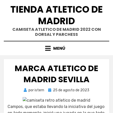
Saltar
TIENDA ATLETICO DE
al
contenido
MADRID
CAMISETA ATLETICO DE MADRID 2022 CON
DORSAL Y PARCHESS
MENÚ
MARCA ATLETICO DE
MADRID SEVILLA
Publicada
por
istern
25 de agosto de 2023
el
Campos, que estaba llevando la iniciativa del juego
en todo momento, inició una jugada en la que todo