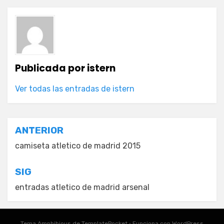
Publicada por
istern
Ver todas las entradas de istern
Navegación
ANTERIOR
de
camiseta atletico de madrid 2015
entradas
SIG
entradas atletico de madrid arsenal
Tema Amphibious de
TemplatePocket
⋅
Funciona con
WordPress