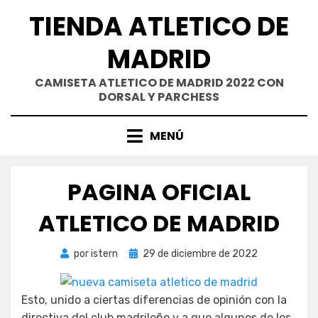
Saltar
TIENDA ATLETICO DE
al
contenido
MADRID
CAMISETA ATLETICO DE MADRID 2022 CON
DORSAL Y PARCHESS
MENÚ
PAGINA OFICIAL
ATLETICO DE MADRID
Publicada
por
istern
29 de diciembre de 2022
el
Esto, unido a ciertas diferencias de opinión con la
directiva del club madrileño y a que algunos de los