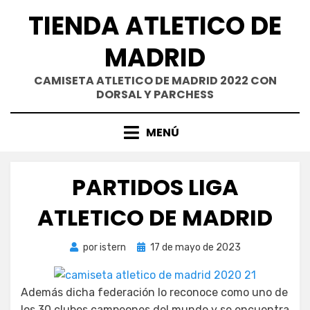
Saltar
TIENDA ATLETICO DE
al
contenido
MADRID
CAMISETA ATLETICO DE MADRID 2022 CON
DORSAL Y PARCHESS
MENÚ
PARTIDOS LIGA
ATLETICO DE MADRID
Publicada
por
istern
17 de mayo de 2023
el
Además dicha federación lo reconoce como uno de
los 30 clubes campeones del mundo y se encuentra