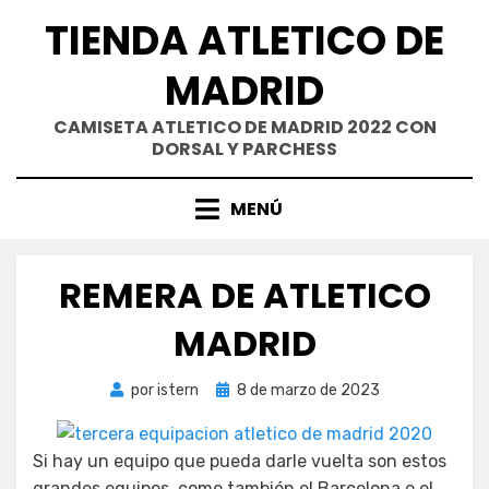
Saltar
TIENDA ATLETICO DE
al
contenido
MADRID
CAMISETA ATLETICO DE MADRID 2022 CON
DORSAL Y PARCHESS
MENÚ
REMERA DE ATLETICO
MADRID
Publicada
por
istern
8 de marzo de 2023
el
Si hay un equipo que pueda darle vuelta son estos
grandes equipos, como también el Barcelona o el