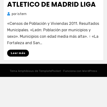
ATLETICO DE MADRID LIGA
por
istern
«Censos de Población y Viviendas 2011. Resultados
Municipales. «León: Población por municipios y
sexo». Municipios con edad media más alta». ↑ «La
Fortaleza and San…
Leer más
Tema Amphibious de
TemplatePocket
⋅
Funciona con
WordPress