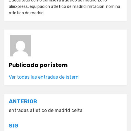
Etiquetado como
camiseta atletico de madrid 2018
aliexpress
,
equipacion atletico de madrid imitacion
,
nomina
atletico de madrid
Publicada por
istern
Ver todas las entradas de istern
Navegación
ANTERIOR
de
entradas atletico de madrid celta
entradas
SIG