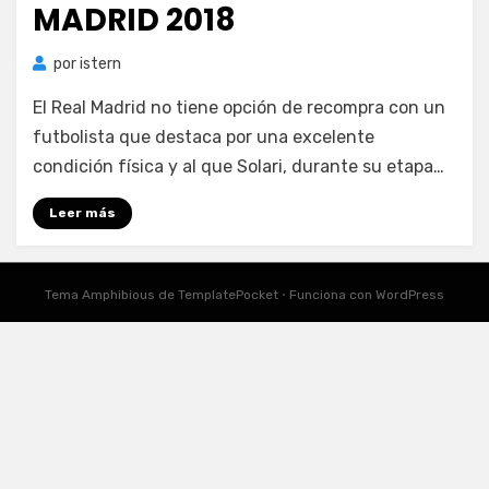
MADRID 2018
por
istern
El Real Madrid no tiene opción de recompra con un
futbolista que destaca por una excelente
condición física y al que Solari, durante su etapa…
Leer más
Tema Amphibious de
TemplatePocket
⋅
Funciona con
WordPress