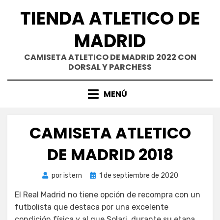
Saltar
TIENDA ATLETICO DE
al
contenido
MADRID
CAMISETA ATLETICO DE MADRID 2022 CON
DORSAL Y PARCHESS
MENÚ
CAMISETA ATLETICO
DE MADRID 2018
Publicada
por
istern
1 de septiembre de 2020
el
El Real Madrid no tiene opción de recompra con un
futbolista que destaca por una excelente
condición física y al que Solari, durante su etapa