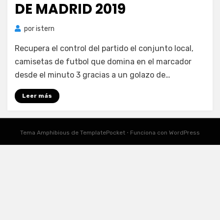
DE MADRID 2019
por
istern
Recupera el control del partido el conjunto local,
camisetas de futbol que domina en el marcador
desde el minuto 3 gracias a un golazo de…
Leer más
Tema Amphibious de
TemplatePocket
⋅
Funciona con
WordPress