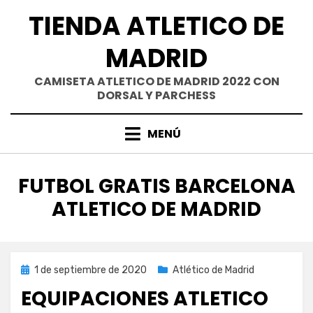
Saltar
TIENDA ATLETICO DE
al
contenido
MADRID
CAMISETA ATLETICO DE MADRID 2022 CON
DORSAL Y PARCHESS
MENÚ
ETIQUETA
:
FUTBOL GRATIS BARCELONA
ATLETICO DE MADRID
Publicada
1 de septiembre de 2020
Atlético de Madrid
el
EQUIPACIONES ATLETICO