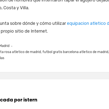
ión de nombres que intentaron tapar el agujero dejado
, Costa y Villa.
gunta sobre dónde y cómo utilizar
equipacion atletico 
propio sitio de Internet.
Madrid
ta rosa atletico de madrid
,
futbol gratis barcelona atletico de madrid
das
icada por
istern