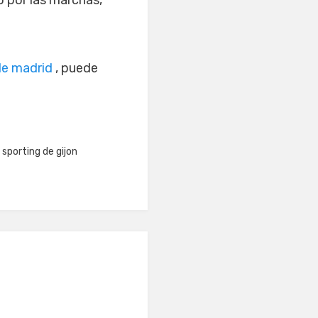
 por las marchas,
de madrid
, puede
,
sporting de gijon