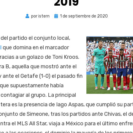
2019
Publicada
por
istern
1 de septiembre de 2020
el
del partido el conjunto local,
l
que domina en el marcador
racias a un golazo de Toni Kroos.
ra B, aquella que mostró ante el
 y ante el Getafe (1-0) el pasado fin
s que supuestamente había
contagiar al grupo. La principal
tera es la presencia de Iago Aspas, que cumplió su par
onjunto de Simeone, tras los partidos ante Chivas, el de
ntra el MLS All Star, viaja a México para el último enf