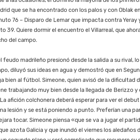
se a las ocasiones, el dominio la mayoría de los primer
adrid que se ha encontrado con los palos y con Oblak en
nuto 76 – Disparo de Lemar que impacta contra Yeray 
to 39. Quiere dormir el encuentro el Villarreal, que aho
ncho del campo.
l feudo madrileño presionó desde la salida a su rival, l
po, diluyó sus ideas en agua y demostró que en Segu
a bien al fútbol. Simeone, quien avisó de la dificultad d
ene trabajando muy bien desde la llegada de Berizzo y
a afición colchonera deberá esperar para ver el debut 
a lesión y se está poniendo a punto. Preferían una par
jara tocar. Simeone piensa «que se va a jugar el parti
ue azota Galicia y que inundó el viernes los aledaños d