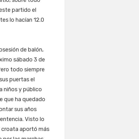
itio, sobre todo
este partido el
tes lo hacían 12.0
osesión de balón,
róximo sábado 3 de
 Pero todo siempre
 sus puertas el
a niños y público
que que ha quedado
montar sus años
entencia. Visto lo
al croata aportó más