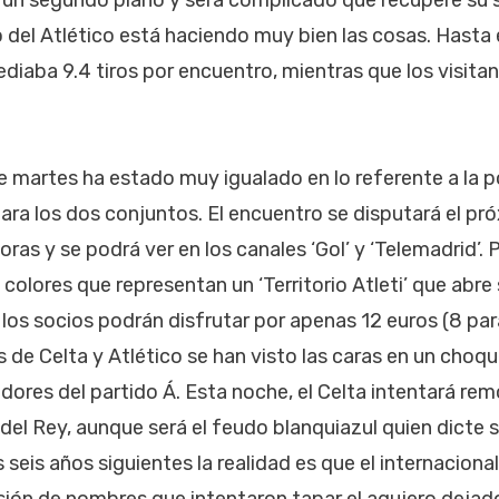
un segundo plano y será complicado que recupere su s
 del Atlético está haciendo muy bien las cosas. Hasta 
diaba 9.4 tiros por encuentro, mientras que los visitan
e martes ha estado muy igualado en lo referente a la p
ra los dos conjuntos. El encuentro se disputará el p
oras y se podrá ver en los canales ‘Gol’ y ‘Telemadrid’.
s colores que representan un ‘Territorio Atleti’ que abre
 los socios podrán disfrutar por apenas 12 euros (8 par
os de Celta y Atlético se han visto las caras en un cho
adores del partido Á. Esta noche, el Celta intentará re
del Rey, aunque será el feudo blanquiazul quien dicte s
 seis años siguientes la realidad es que el internacion