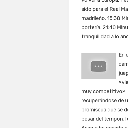
volver a Europa. Pe
sido para el Real M
madrileño. 15:38 Mi
portería. 21:40 Minu
tranquilidad a lo a
En e
cam
jueg
«vi
muy competitivo». L
recuperándose de un
promiscua que se de
pesar del temporal q