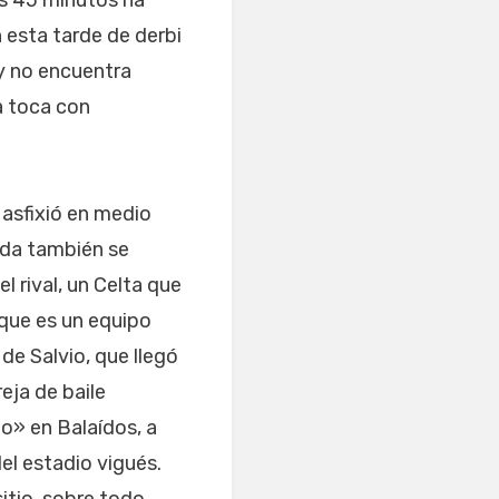
os 45 minutos ha
 esta tarde de derbi
y no encuentra
ra toca con
o asfixió en medio
nda también se
el rival, un Celta que
 que es un equipo
de Salvio, que llegó
eja de baile
do» en Balaídos, a
el estadio vigués.