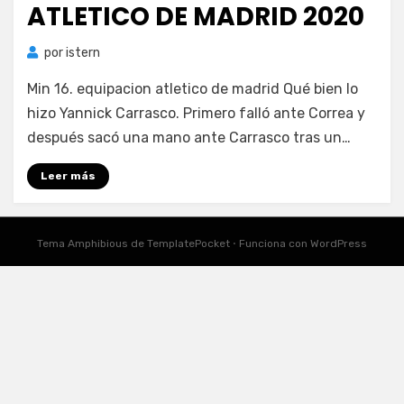
ATLETICO DE MADRID 2020
por
istern
Min 16. equipacion atletico de madrid Qué bien lo
hizo Yannick Carrasco. Primero falló ante Correa y
después sacó una mano ante Carrasco tras un…
Leer más
Tema Amphibious de
TemplatePocket
⋅
Funciona con
WordPress