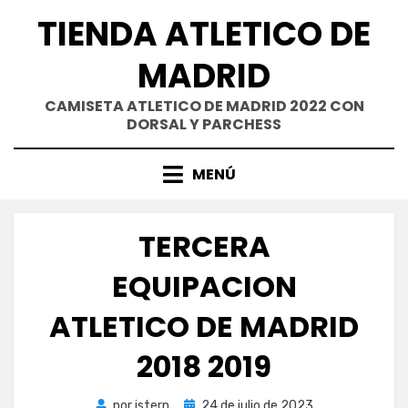
Saltar
TIENDA ATLETICO DE
al
contenido
MADRID
CAMISETA ATLETICO DE MADRID 2022 CON
DORSAL Y PARCHESS
MENÚ
TERCERA
EQUIPACION
ATLETICO DE MADRID
2018 2019
Publicada
por
istern
24 de julio de 2023