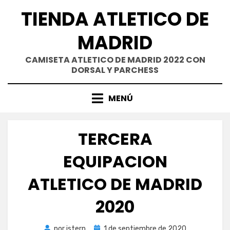
Saltar
TIENDA ATLETICO DE
al
contenido
MADRID
CAMISETA ATLETICO DE MADRID 2022 CON
DORSAL Y PARCHESS
MENÚ
TERCERA
EQUIPACION
ATLETICO DE MADRID
2020
Publicada
por
istern
1 de septiembre de 2020