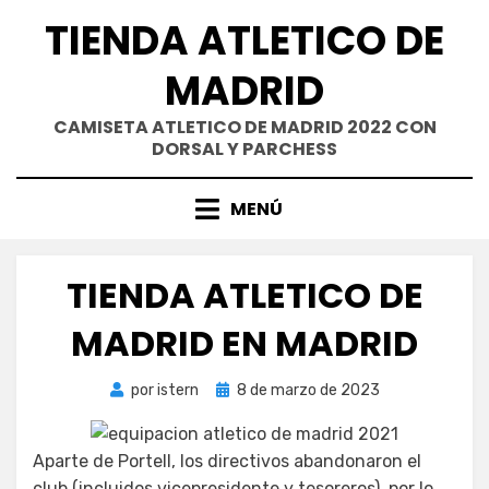
Saltar
TIENDA ATLETICO DE
al
contenido
MADRID
CAMISETA ATLETICO DE MADRID 2022 CON
DORSAL Y PARCHESS
MENÚ
TIENDA ATLETICO DE
MADRID EN MADRID
Publicada
por
istern
8 de marzo de 2023
el
Aparte de Portell, los directivos abandonaron el
club (incluidos vicepresidente y tesoreros), por lo