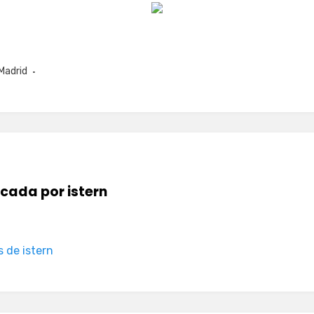
Madrid
icada por
istern
s de istern