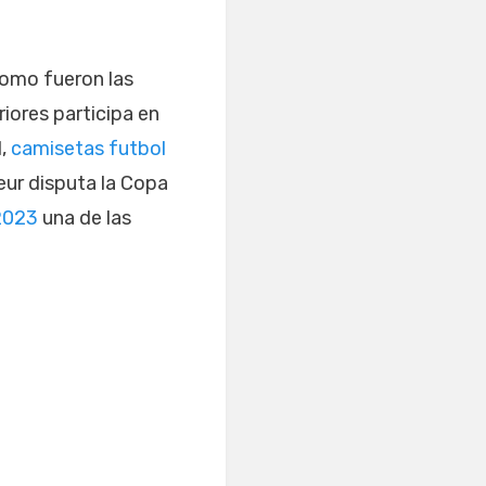
como fueron las
iores participa en
l,
camisetas futbol
eur disputa la Copa
2023
una de las