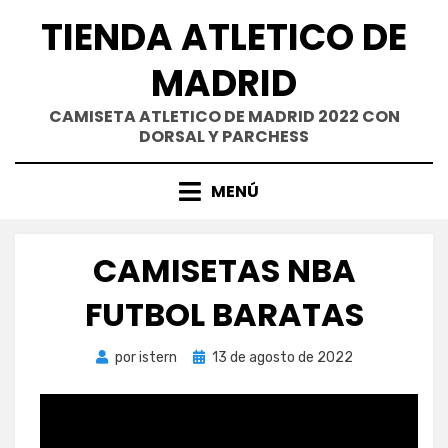
Saltar
TIENDA ATLETICO DE
al
contenido
MADRID
CAMISETA ATLETICO DE MADRID 2022 CON
DORSAL Y PARCHESS
MENÚ
CAMISETAS NBA
FUTBOL BARATAS
Publicada
por
istern
13 de agosto de 2022
el