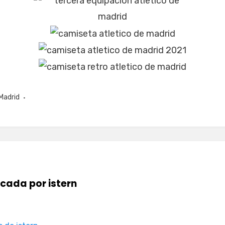
Madrid
icada por
istern