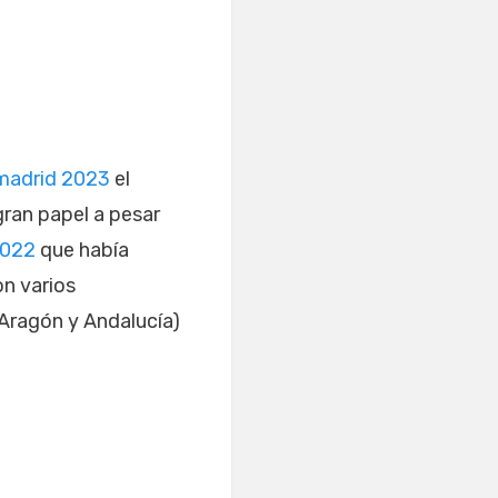
 madrid 2023
el
gran papel a pesar
2022
que había
on varios
 Aragón y Andalucía)