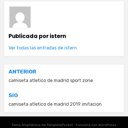
Publicada por
istern
Ver todas las entradas de istern
Navegación
ANTERIOR
de
camiseta atletico de madrid sport zone
entradas
SIG
camiseta atletico de madrid 2019 imitacion
Tema Amphibious de
TemplatePocket
⋅
Funciona con
WordPress