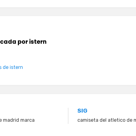
icada por
istern
s de istern
n
SIG
de madrid marca
camiseta del atletico de