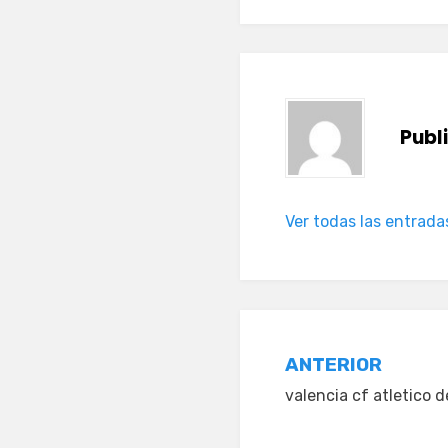
Publ
Ver todas las entrada
Navegació
ANTERIOR
valencia cf atletico 
de
entradas