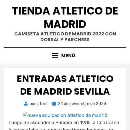
Saltar
TIENDA ATLETICO DE
al
contenido
MADRID
CAMISETA ATLETICO DE MADRID 2022 CON
DORSAL Y PARCHESS
MENÚ
ENTRADAS ATLETICO
DE MADRID SEVILLA
Publicada
por
istern
24 de noviembre de 2023
el
Luego de ascender a Primera en 1985, a Central se
le presentaba un nuevo desafío: poder hacer un